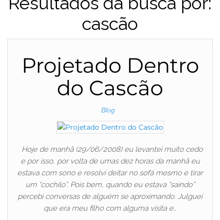
Resultados da busca por:
cascão
Projetado Dentro
do Cascão
Blog
Hoje de manhã (29/06/2008) eu levantei muito cedo
e por isso, por volta de umas dez horas da manhã eu
estava com sono e resolvi deitar no sofá mesmo e tirar
um “cochilo”. Pois bem, quando eu estava “saindo”
percebi conversas de alguém se aproximando. Julguei
que era meu filho com alguma visita e…