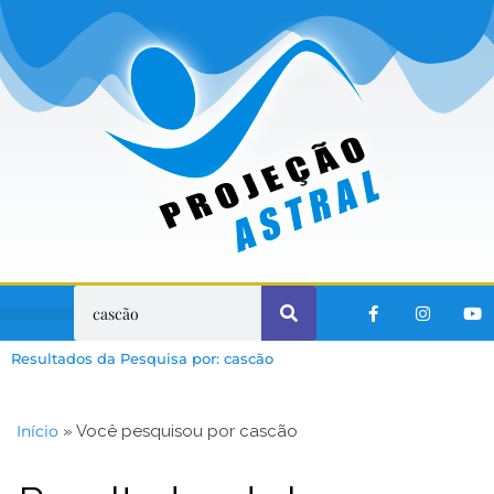
Viagens no Tempo
Resultados da Pesquisa por: cascão
Início
»
Você pesquisou por cascão