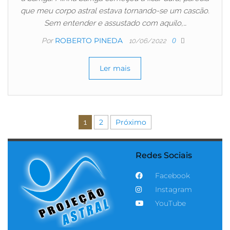
que meu corpo astral estava tornando-se um cascão.
Sem entender e assustado com aquilo,…
ROBERTO PINEDA
Por
0
10/06/2022
Ler mais
1
2
Próximo
Redes Sociais
Facebook
Instagram
YouTube