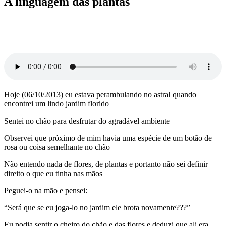
A linguagem das plantas
Hoje (06/10/2013) eu estava perambulando no astral quando
encontrei um lindo jardim florido
Sentei no chão para desfrutar do agradável ambiente
Observei que próximo de mim havia uma espécie de um botão de
rosa ou coisa semelhante no chão
Não entendo nada de flores, de plantas e portanto não sei definir
direito o que eu tinha nas mãos
Peguei-o na mão e pensei:
“Será que se eu joga-lo no jardim ele brota novamente???”
Eu podia sentir o cheiro do chão e das flores e deduzi que ali era