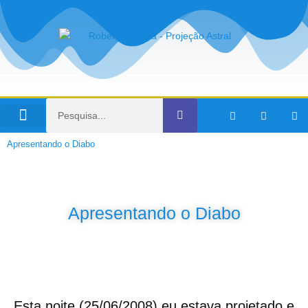
Viagens no Tempo
Apresentando o Diabo
Apresentando o Diabo
Esta noite (25/06/2008) eu estava projetado e