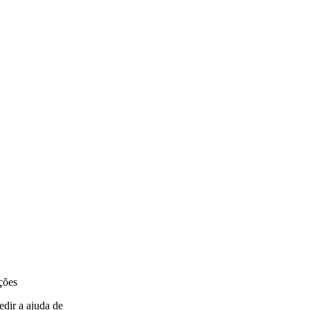
ções
dir a ajuda de