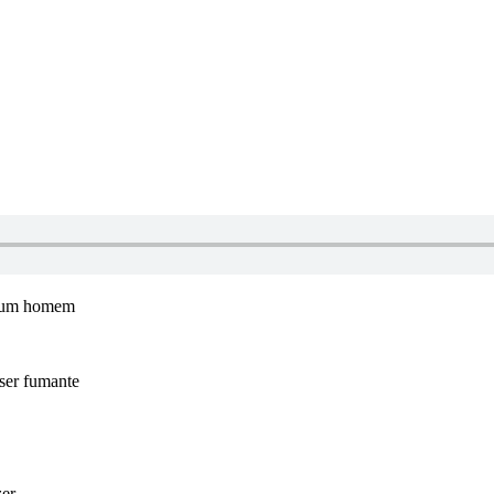
de um homem
 ser fumante
zer