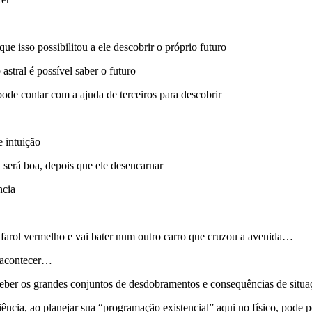
 isso possibilitou a ele descobrir o próprio futuro
astral é possível saber o futuro
ode contar com a ajuda de terceiros para descobrir
e intuição
l será boa, depois que ele desencarnar
ncia
 farol vermelho e vai bater num outro carro que cruzou a avenida…
i acontecer…
ceber os grandes conjuntos de desdobramentos e consequências de situa
ia, ao planejar sua “programação existencial” aqui no físico, pode pe