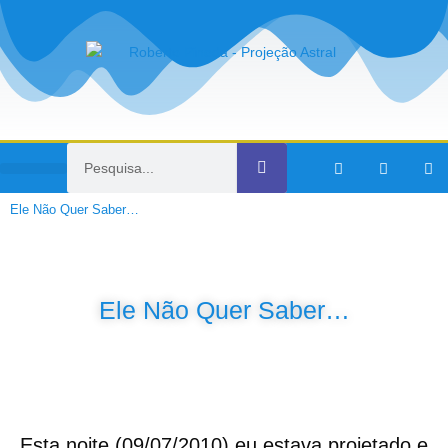
Viagens no Tempo
Ele Não Quer Saber…
Ele Não Quer Saber…
Esta noite (09/07/2010) eu estava projetado e