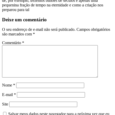
de, por exemplo, trezentos bilhões de séculos é apenas uma
pequenina fração de tempo na eternidade e como a criação nos
preparou para tal
Deixe um comentário
O seu endereço de e-mail não será publicado.
Campos obrigatórios
são marcados com
*
Comentário
*
Nome
*
E-mail
*
Site
Salvar meus dados neste navegador para a próxima vez que eu