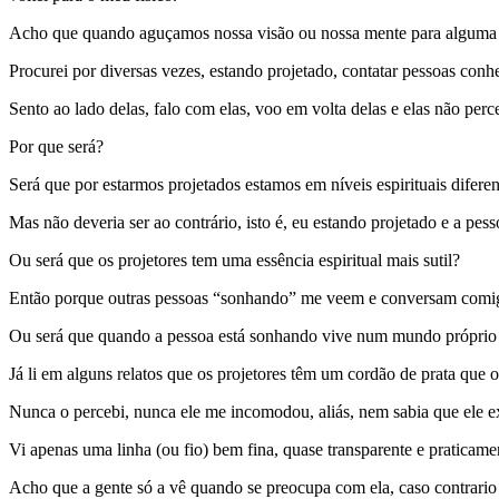
Acho que quando aguçamos nossa visão ou nossa mente para alguma coi
Procurei por diversas vezes, estando projetado, contatar pessoas co
Sento ao lado delas, falo com elas, voo em volta delas e elas não per
Por que será?
Será que por estarmos projetados estamos em níveis espirituais diferen
Mas não deveria ser ao contrário, isto é, eu estando projetado e a pes
Ou será que os projetores tem uma essência espiritual mais sutil?
Então porque outras pessoas “sonhando” me veem e conversam comig
Ou será que quando a pessoa está sonhando vive num mundo próprio 
Já li em alguns relatos que os projetores têm um cordão de prata que os
Nunca o percebi, nunca ele me incomodou, aliás, nem sabia que ele exis
Vi apenas uma linha (ou fio) bem fina, quase transparente e praticamen
Acho que a gente só a vê quando se preocupa com ela, caso contrario 