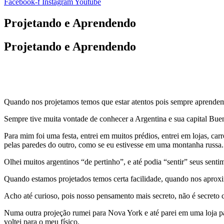
Facebook-f
Instagram
Youtube
Projetando e Aprendendo
Projetando e Aprendendo
Quando nos projetamos temos que estar atentos pois sempre aprende
Sempre tive muita vontade de conhecer a Argentina e sua capital Buen
Para mim foi uma festa, entrei em muitos prédios, entrei em lojas, car
pelas paredes do outro, como se eu estivesse em uma montanha russa.
Olhei muitos argentinos “de pertinho”, e até podia “sentir” seus senti
Quando estamos projetados temos certa facilidade, quando nos apro
Acho até curioso, pois nosso pensamento mais secreto, não é secreto
Numa outra projeção rumei para Nova York e até parei em uma loja par
voltei para o meu físico.