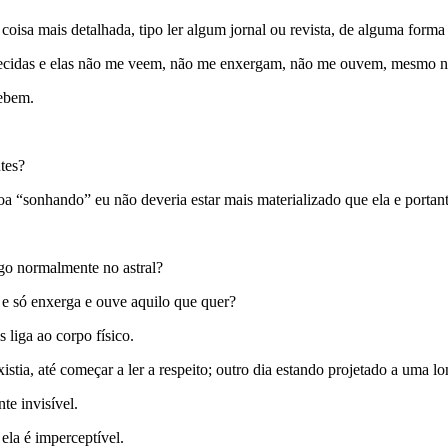
sa mais detalhada, tipo ler algum jornal ou revista, de alguma forma 
nhecidas e elas não me veem, não me enxergam, não me ouvem, mesmo no
cebem.
tes?
soa “sonhando” eu não deveria estar mais materializado que ela e portan
o normalmente no astral?
e só enxerga e ouve aquilo que quer?
 liga ao corpo físico.
tia, até começar a ler a respeito; outro dia estando projetado a uma lon
te invisível.
ela é imperceptível.