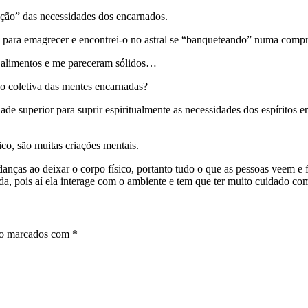
ação” das necessidades dos encarnados.
 para emagrecer e encontrei-o no astral se “banqueteando” numa compri
 alimentos e me pareceram sólidos…
o coletiva das mentes encarnadas?
dade superior para suprir espiritualmente as necessidades dos espíritos 
co, são muitas criações mentais.
nças ao deixar o corpo físico, portanto tudo o que as pessoas veem e
da, pois aí ela interage com o ambiente e tem que ter muito cuidado com
ão marcados com
*