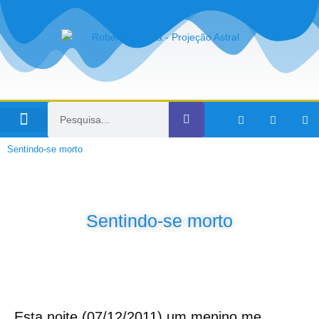
Viagens no Tempo
Sentindo-se morto
Sentindo-se morto
Esta noite (07/12/2011) um menino me