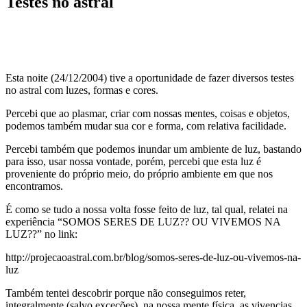
Testes no astral
Esta noite (24/12/2004) tive a oportunidade de fazer diversos testes
no astral com luzes, formas e cores.
Percebi que ao plasmar, criar com nossas mentes, coisas e objetos,
podemos também mudar sua cor e forma, com relativa facilidade.
Percebi também que podemos inundar um ambiente de luz, bastando
para isso, usar nossa vontade, porém, percebi que esta luz é
proveniente do próprio meio, do próprio ambiente em que nos
encontramos.
É como se tudo a nossa volta fosse feito de luz, tal qual, relatei na
experiência “SOMOS SERES DE LUZ?? OU VIVEMOS NA
LUZ??” no link:
http://projecaoastral.com.br/blog/somos-seres-de-luz-ou-vivemos-na-
luz
Também tentei descobrir porque não conseguimos reter,
integralmente (salvo exceções), na nossa mente física, as vivencias