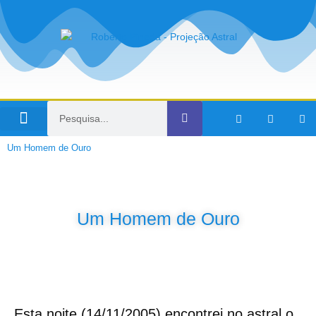
Viagens no Tempo
Um Homem de Ouro
Um Homem de Ouro
Esta noite (14/11/2005) encontrei no astral o