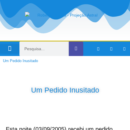
Viagens no Tempo
Um Pedido Inusitado
Um Pedido Inusitado
Esta noite (03/09/2005) recebi um pedido