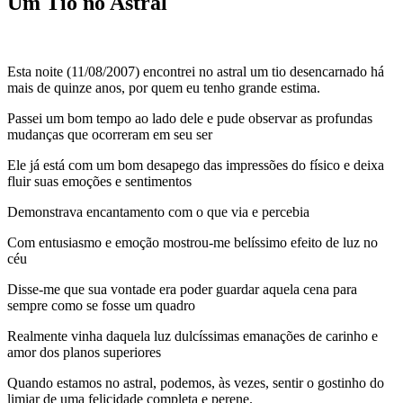
Um Tio no Astral
Esta noite (11/08/2007) encontrei no astral um tio desencarnado há
mais de quinze anos, por quem eu tenho grande estima.
Passei um bom tempo ao lado dele e pude observar as profundas
mudanças que ocorreram em seu ser
Ele já está com um bom desapego das impressões do físico e deixa
fluir suas emoções e sentimentos
Demonstrava encantamento com o que via e percebia
Com entusiasmo e emoção mostrou-me belíssimo efeito de luz no
céu
Disse-me que sua vontade era poder guardar aquela cena para
sempre como se fosse um quadro
Realmente vinha daquela luz dulcíssimas emanações de carinho e
amor dos planos superiores
Quando estamos no astral, podemos, às vezes, sentir o gostinho do
limiar de uma felicidade completa e perene.