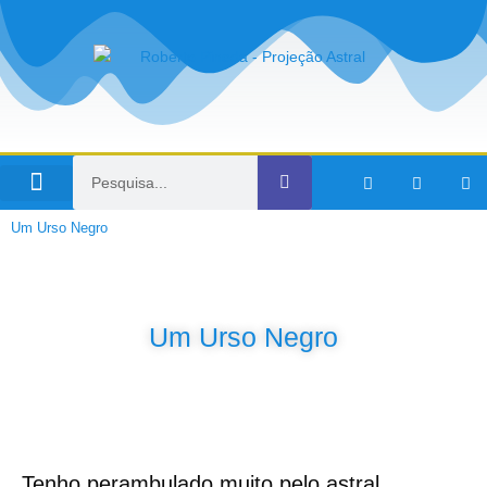
Viagens no Tempo
Um Urso Negro
Um Urso Negro
Tenho perambulado muito pelo astral.