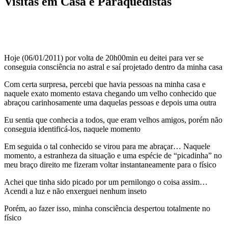
Visitas em Casa e Páraquedistas
Hoje (06/01/2011) por volta de 20h00min eu deitei para ver se
conseguia consciência no astral e saí projetado dentro da minha casa
Com certa surpresa, percebi que havia pessoas na minha casa e
naquele exato momento estava chegando um velho conhecido que
abraçou carinhosamente uma daquelas pessoas e depois uma outra
Eu sentia que conhecia a todos, que eram velhos amigos, porém não
conseguia identificá-los, naquele momento
Em seguida o tal conhecido se virou para me abraçar… Naquele
momento, a estranheza da situação e uma espécie de “picadinha” no
meu braço direito me fizeram voltar instantaneamente para o físico
Achei que tinha sido picado por um pernilongo o coisa assim…
Acendi a luz e não enxerguei nenhum inseto
Porém, ao fazer isso, minha consciência despertou totalmente no
físico