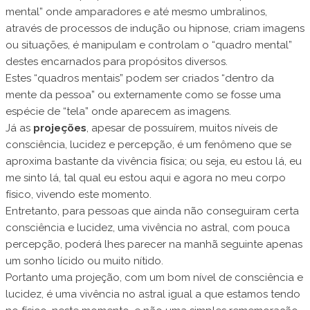
mental” onde amparadores e até mesmo umbralinos,
através de processos de indução ou hipnose, criam imagens
ou situações, é manipulam e controlam o “quadro mental”
destes encarnados para propósitos diversos.
Estes “quadros mentais” podem ser criados “dentro da
mente da pessoa” ou externamente como se fosse uma
espécie de “tela” onde aparecem as imagens.
Já as
projeções
, apesar de possuírem, muitos níveis de
consciência, lucidez e percepção, é um fenômeno que se
aproxima bastante da vivência física; ou seja, eu estou lá, eu
me sinto lá, tal qual eu estou aqui e agora no meu corpo
físico, vivendo este momento.
Entretanto, para pessoas que ainda não conseguiram certa
consciência e lucidez, uma vivência no astral, com pouca
percepção, poderá lhes parecer na manhã seguinte apenas
um sonho lícido ou muito nítido.
Portanto uma projeção, com um bom nível de consciência e
lucidez, é uma vivência no astral igual a que estamos tendo