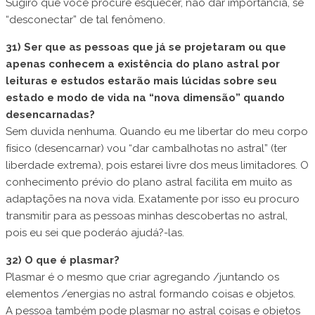
Sugiro que você procure esquecer, não dar importância, se
“desconectar” de tal fenômeno.
31) Ser que as pessoas que já se projetaram ou que
apenas conhecem a existência do plano astral por
leituras e estudos estarão mais lúcidas sobre seu
estado e modo de vida na “nova dimensão” quando
desencarnadas?
Sem duvida nenhuma. Quando eu me libertar do meu corpo
físico (desencarnar) vou “dar cambalhotas no astral” (ter
liberdade extrema), pois estarei livre dos meus limitadores. O
conhecimento prévio do plano astral facilita em muito as
adaptações na nova vida. Exatamente por isso eu procuro
transmitir para as pessoas minhas descobertas no astral,
pois eu sei que poderáo ajudá?-las.
32) O que é plasmar?
Plasmar é o mesmo que criar agregando /juntando os
elementos /energias no astral formando coisas e objetos.
A pessoa também pode plasmar no astral coisas e objetos