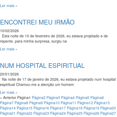
Ler mais »
ENCONTREI MEU IRMÃO
10/02/2026
Esta noite de 10 de fevereiro de 2026, eu estava projetado e de
repente, para minha surpresa, surgiu na
Ler mais »
NUM HOSPITAL ESPIRITUAL
20/01/2026
Na noite de 17 de janeiro de 2026, eu estava projetado num hospital
espiritual Chamou-me a atenção um homem
Ler mais »
« Anterior
Página
1
Página
2
Página
3
Página
4
Página
5
Página
6
Página
7
Página
8
Página
9
Página
10
Página
11
Página
12
Página
13
Página
14
Página
15
Página
16
Página
17
Página
18
Página
19
Página
20
Página
21
Página
22
Página
23
Página
24
Página
25
Página
26
Página
27