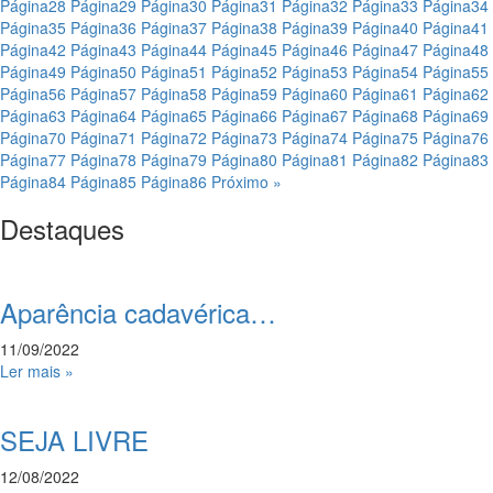
Página
28
Página
29
Página
30
Página
31
Página
32
Página
33
Página
34
Página
35
Página
36
Página
37
Página
38
Página
39
Página
40
Página
41
Página
42
Página
43
Página
44
Página
45
Página
46
Página
47
Página
48
Página
49
Página
50
Página
51
Página
52
Página
53
Página
54
Página
55
Página
56
Página
57
Página
58
Página
59
Página
60
Página
61
Página
62
Página
63
Página
64
Página
65
Página
66
Página
67
Página
68
Página
69
Página
70
Página
71
Página
72
Página
73
Página
74
Página
75
Página
76
Página
77
Página
78
Página
79
Página
80
Página
81
Página
82
Página
83
Página
84
Página
85
Página
86
Próximo »
Destaques
Aparência cadavérica…
11/09/2022
Ler mais »
SEJA LIVRE
12/08/2022