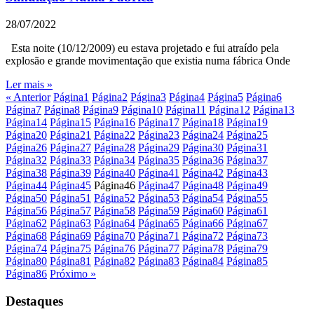
28/07/2022
Esta noite (10/12/2009) eu estava projetado e fui atraído pela
explosão e grande movimentação que existia numa fábrica Onde
Ler mais »
« Anterior
Página
1
Página
2
Página
3
Página
4
Página
5
Página
6
Página
7
Página
8
Página
9
Página
10
Página
11
Página
12
Página
13
Página
14
Página
15
Página
16
Página
17
Página
18
Página
19
Página
20
Página
21
Página
22
Página
23
Página
24
Página
25
Página
26
Página
27
Página
28
Página
29
Página
30
Página
31
Página
32
Página
33
Página
34
Página
35
Página
36
Página
37
Página
38
Página
39
Página
40
Página
41
Página
42
Página
43
Página
44
Página
45
Página
46
Página
47
Página
48
Página
49
Página
50
Página
51
Página
52
Página
53
Página
54
Página
55
Página
56
Página
57
Página
58
Página
59
Página
60
Página
61
Página
62
Página
63
Página
64
Página
65
Página
66
Página
67
Página
68
Página
69
Página
70
Página
71
Página
72
Página
73
Página
74
Página
75
Página
76
Página
77
Página
78
Página
79
Página
80
Página
81
Página
82
Página
83
Página
84
Página
85
Página
86
Próximo »
Destaques