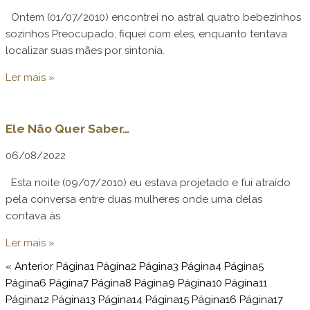
Ontem (01/07/2010) encontrei no astral quatro bebezinhos
sozinhos Preocupado, fiquei com eles, enquanto tentava
localizar suas mães por sintonia.
Ler mais »
Ele Não Quer Saber…
06/08/2022
Esta noite (09/07/2010) eu estava projetado e fui atraído
pela conversa entre duas mulheres onde uma delas
contava às
Ler mais »
« Anterior
Página
1
Página
2
Página
3
Página
4
Página
5
Página
6
Página
7
Página
8
Página
9
Página
10
Página
11
Página
12
Página
13
Página
14
Página
15
Página
16
Página
17