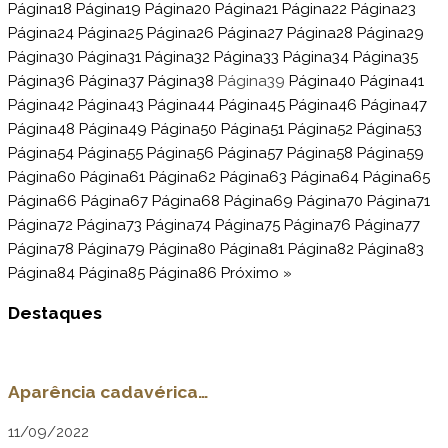
Página
18
Página
19
Página
20
Página
21
Página
22
Página
23
Página
24
Página
25
Página
26
Página
27
Página
28
Página
29
Página
30
Página
31
Página
32
Página
33
Página
34
Página
35
Página
36
Página
37
Página
38
Página
39
Página
40
Página
41
Página
42
Página
43
Página
44
Página
45
Página
46
Página
47
Página
48
Página
49
Página
50
Página
51
Página
52
Página
53
Página
54
Página
55
Página
56
Página
57
Página
58
Página
59
Página
60
Página
61
Página
62
Página
63
Página
64
Página
65
Página
66
Página
67
Página
68
Página
69
Página
70
Página
71
Página
72
Página
73
Página
74
Página
75
Página
76
Página
77
Página
78
Página
79
Página
80
Página
81
Página
82
Página
83
Página
84
Página
85
Página
86
Próximo »
Destaques
Aparência cadavérica…
11/09/2022