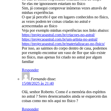
Se elas me ignorassem estariam no físico
Sim, já consegui comprovar inúmeras vezes através de
minhas experiências
O que já percebi é que em lugares conhecidos no físico,
as vezes podem ter coisas criadas no astral e
acrescentadas ao físico
Veja por exemplo minhas experiências nos links abaixo:
https://projecaoastral.com.br/criacoes-no-astral/
https://projecaoastral.com.br/um-artista-no-astral/
https://projecaoastral.com.br/materializacao-no-fisico/
Por isso, ao sairmos do corpo dentro de casa, podemos
por exemplo encontrar um vaso de flor que não existe
no físico, mas apenas foi criado no astral por algum
familiar
Responder
Fernando
disse:
15/08/2025 às 21:40
Olá, senhor Roberto. Como é a memória dos espíritos
no astral ? Seres desencarnados ainda se esquecem das
coisas como mo nós aqui no físico ?
Responder