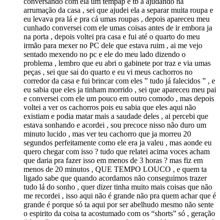
conversando com ela um tempãp e tb a ajudando na
arrumação da casa , sei que ajudei ela a separar muita roupa e
eu levava pra lá e pra cá umas roupas , depois apareceu meu
cunhado conversei com ele umas coisas antes de ir embora ja
na porta , depois voltei pra casa e fui até o quarto do meu
irmão para mexer no PC dele que estava ruim , ai me vejo
sentado mexendo no pc e ele do meu lado dizendo o
problema , lembro que eu abri o gabinete por traz e via umas
peças , sei que sai do quarto e eu vi meus cachorros no
corredor da casa e fui brincar com eles ” tudo já falecidos ” , e
eu sabia que eles ja tinham morrido , sei que apareceu meu pai
e conversei com ele um pouco em outro comodo , mas depois
voltei a ver os cachorros pois eu sabia que eles aqui não
existiam e podia matar mais a saudade deles , ai percebi que
estava sonhando e acordei , sou precoce nisso não duro um
minuto lucido , mas ver teu cachorro que ja morreu 20
segundos perfeitamente como ele era ja valeu , mas aonde eu
quero chegar com isso ? tudo que relatei acima voces acham
que daria pra fazer isso em menos de 3 horas ? mas fiz em
menos de 20 minutos , QUE TEMPO LOUCO , e quem ta
ligado sabe que quando acordamos não conseguimos trazer
tudo lá do sonho , quer dizer tinha muito mais coisas que não
me recordei , isso aqui não é grande não pra quem achar que é
grande é porque só ta aqui por ser abelhudo mesmo não sente
o espirito da coisa ta acostumado com os “shorts” só , geração