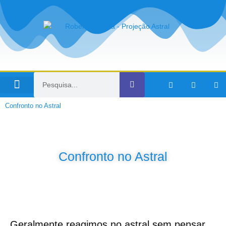
Viagens no Tempo
Confronto no Astral
Confronto no Astral
Geralmente reagimos no astral sem pensar,