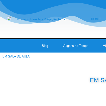
HOME
Blog
Viagens no Tempo
V
EM SALA DE AULA
EM S