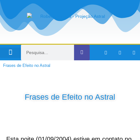
Viagens no Tempo
Frases de Efeito no Astral
Frases de Efeito no Astral
Esta noite (01/09/2004) estive em contato no