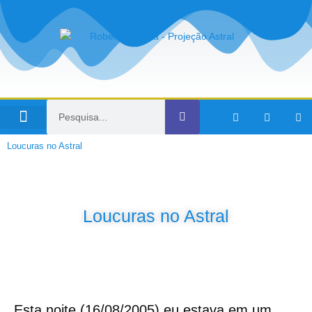
Viagens no Tempo
Loucuras no Astral
Loucuras no Astral
Esta noite (16/08/2005) eu estava em um