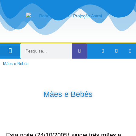
Viagens no Tempo
Mães e Bebês
Mães e Bebês
Esta noite (24/10/2005) ajudei três mães a