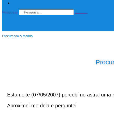
Conceitos
Pesquisar
Facebook-f
Instagram
Youtube
Procurando o Marido
Procu
Esta noite (07/05/2007) percebi no astral uma 
Aproximei-me dela e perguntei: