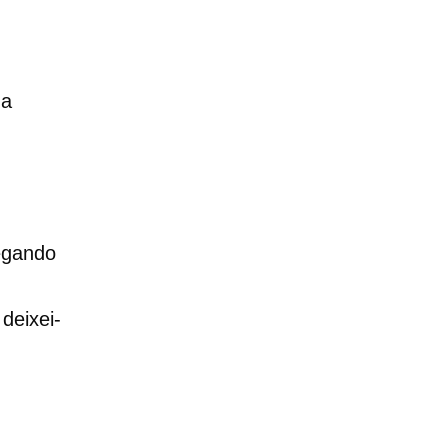
ma
regando
deixei-