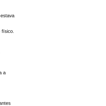
 estava
físico.
a a
antes