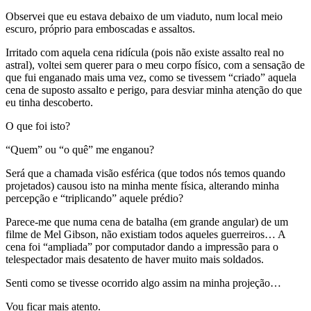
Observei que eu estava debaixo de um viaduto, num local meio
escuro, próprio para emboscadas e assaltos.
Irritado com aquela cena ridícula (pois não existe assalto real no
astral), voltei sem querer para o meu corpo físico, com a sensação de
que fui enganado mais uma vez, como se tivessem “criado” aquela
cena de suposto assalto e perigo, para desviar minha atenção do que
eu tinha descoberto.
O que foi isto?
“Quem” ou “o quê” me enganou?
Será que a chamada visão esférica (que todos nós temos quando
projetados) causou isto na minha mente física, alterando minha
percepção e “triplicando” aquele prédio?
Parece-me que numa cena de batalha (em grande angular) de um
filme de Mel Gibson, não existiam todos aqueles guerreiros… A
cena foi “ampliada” por computador dando a impressão para o
telespectador mais desatento de haver muito mais soldados.
Senti como se tivesse ocorrido algo assim na minha projeção…
Vou ficar mais atento.