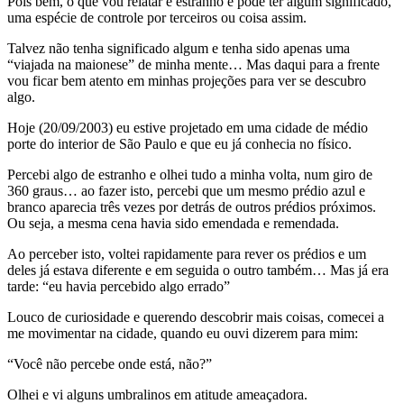
Pois bem, o que vou relatar é estranho e pode ter algum significado,
uma espécie de controle por terceiros ou coisa assim.
Talvez não tenha significado algum e tenha sido apenas uma
“viajada na maionese” de minha mente… Mas daqui para a frente
vou ficar bem atento em minhas projeções para ver se descubro
algo.
Hoje (20/09/2003) eu estive projetado em uma cidade de médio
porte do interior de São Paulo e que eu já conhecia no físico.
Percebi algo de estranho e olhei tudo a minha volta, num giro de
360 graus… ao fazer isto, percebi que um mesmo prédio azul e
branco aparecia três vezes por detrás de outros prédios próximos.
Ou seja, a mesma cena havia sido emendada e remendada.
Ao perceber isto, voltei rapidamente para rever os prédios e um
deles já estava diferente e em seguida o outro também… Mas já era
tarde: “eu havia percebido algo errado”
Louco de curiosidade e querendo descobrir mais coisas, comecei a
me movimentar na cidade, quando eu ouvi dizerem para mim:
“Você não percebe onde está, não?”
Olhei e vi alguns umbralinos em atitude ameaçadora.