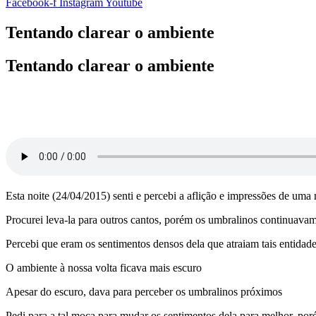
Facebook-f
Instagram
Youtube
Tentando clarear o ambiente
Tentando clarear o ambiente
Esta noite (24/04/2015) senti e percebi a aflição e impressões de uma 
Procurei leva-la para outros cantos, porém os umbralinos continuavam
Percebi que eram os sentimentos densos dela que atraiam tais entidad
O ambiente à nossa volta ficava mais escuro
Apesar do escuro, dava para perceber os umbralinos próximos
Pedi para a tal moça para mudar os sentimentos dela para melhor, po