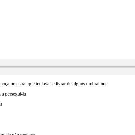
moça no astral que tentava se livrar de alguns umbralinos
 a persegui-la
es
rém ela não mudava