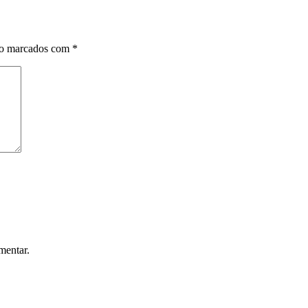
ão marcados com
*
mentar.