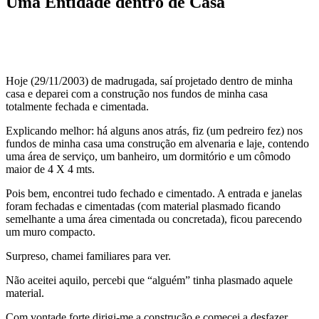
Uma Entidade dentro de Casa
Hoje (29/11/2003) de madrugada, saí projetado dentro de minha
casa e deparei com a construção nos fundos de minha casa
totalmente fechada e cimentada.
Explicando melhor: há alguns anos atrás, fiz (um pedreiro fez) nos
fundos de minha casa uma construção em alvenaria e laje, contendo
uma área de serviço, um banheiro, um dormitório e um cômodo
maior de 4 X 4 mts.
Pois bem, encontrei tudo fechado e cimentado. A entrada e janelas
foram fechadas e cimentadas (com material plasmado ficando
semelhante a uma área cimentada ou concretada), ficou parecendo
um muro compacto.
Surpreso, chamei familiares para ver.
Não aceitei aquilo, percebi que “alguém” tinha plasmado aquele
material.
Com vontade forte dirigi-me a construção e comecei a desfazer